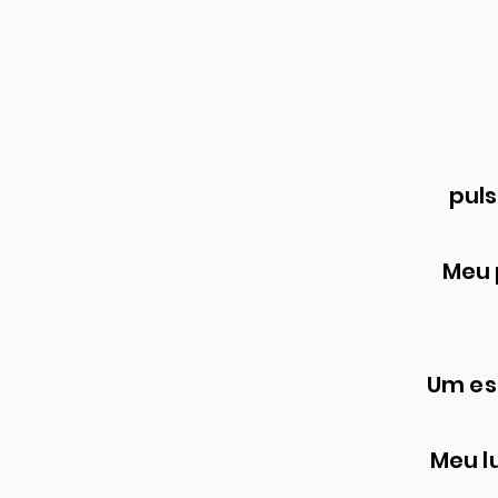
puls
Meu 
Um es
Meu l