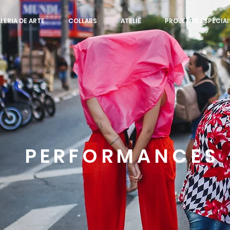
LERIA DE ARTE
COLLABS
ATELIÊ
PROJETOS ESPECIAI
PERFORMANCES